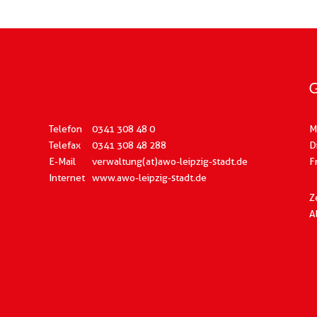
G
Telefon
0341 308 48 0
M
Telefax
0341 308 48 288
D
E-Mail
verwaltung(at)awo-leipzig-stadt.de
F
Internet
www.awo-leipzig-stadt.de
Z
A