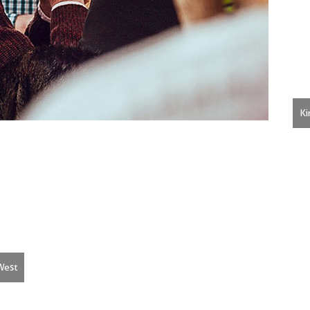
Ki
West