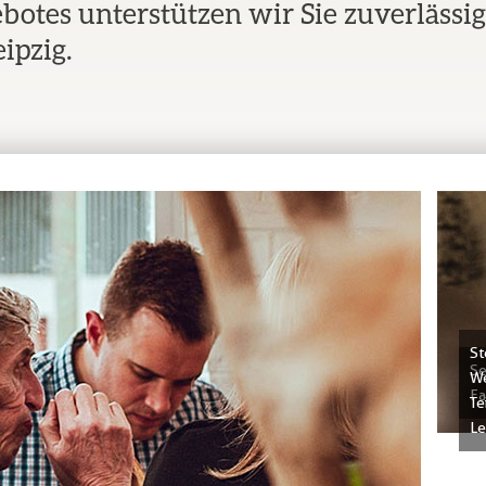
botes unterstützen wir Sie zuverlässi
ipzig.
St
Se
We
Fa
Te
Le