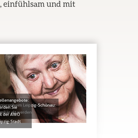
g, einfühlsam und mit
ellenangebote:
niorenheim Leipzig-Schönau:
rden Sie
miliär alt werden
il der AWO
ipzig-Stadt