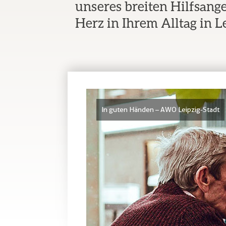
unseres breiten Hilfsange
Herz in Ihrem Alltag in Le
In guten Händen – AWO Leipzig-Stadt