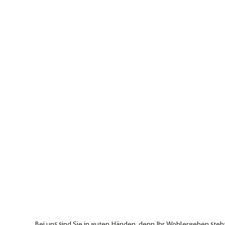
Bei uns sind Sie in guten Händen, denn Ihr Wohlergehen steht